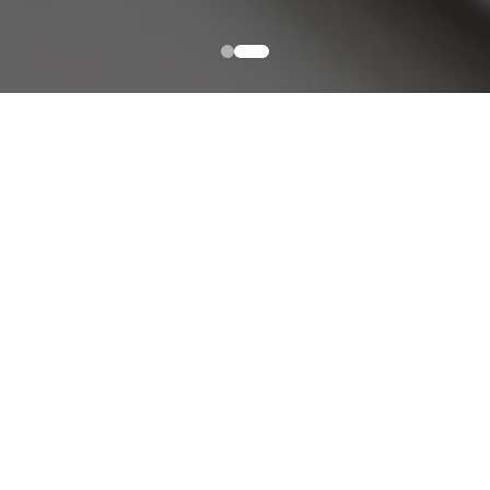
RAAMATUPIDAMINE
Teile mugavalt digitaalselt või kontoris
kohapeal