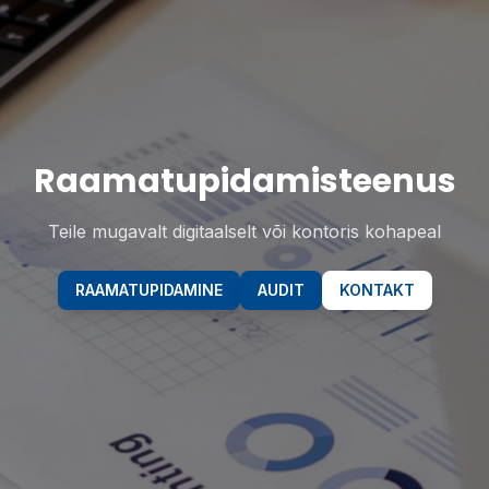
Raamatupidamisteenus
Auditi teenused
Professionaalsed auditi lahendused Teie ettevõttele
Teile mugavalt digitaalselt või kontoris kohapeal
RAAMATUPIDAMINE
RAAMATUPIDAMINE
AUDIT
AUDIT
KONTAKT
KONTAKT